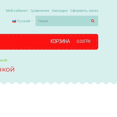
Мой кабинет
Сравнения
Закладки
Оформить заказ
Русский
КОРЗИНА
0
.
00
ГРН
чкой
чкой