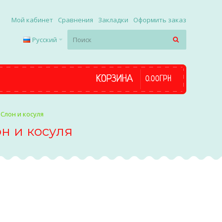
Мой кабинет
Сравнения
Закладки
Оформить заказ
Русский
КОРЗИНА
0
.
00
ГРН
 Слон и косуля
н и косуля