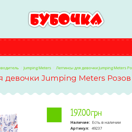
зводитель
Jumping Meters
Леггинсы для девочки Jumping Meters 
я девочки Jumping Meters Розо
197
.
00
грн
Наличие:
Есть в наличии
Артикул:
49237