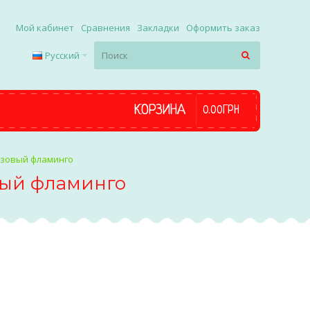
Мой кабинет
Сравнения
Закладки
Оформить заказ
Русский
КОРЗИНА
0
.
00
ГРН
Розовый фламинго
вый фламинго